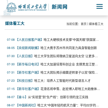
媒体看工大
当前位置：
首页
媒体看工大
人民日报客户端
哈工大硬核技术支撑“中国天眼”获国家科学技术进步奖一等奖
07-08
央视新闻联播
哈工大携手苏州市共同发力具身智能创新
08-05
人民日报
哈工大学生团队将微纳卫星送向太空 让更多学生参与航天工程实践
07-30
新华每日电讯
哈工大加速培育科创企业 支撑黑龙江塑造智能机器人新质生产力
07-30
新华社客户端
哈工大团队揭示细菌逆转录子以双“保险锁”抵御病毒
07-31
科技日报
哈工大：培养人工智能时代新型语言人才
07-23
新华社客户端
花滑名将申雪、赵宏博入职哈工大助推体教融合
07-15
奋斗
从“实验室”到“生产线”：创新引领的龙江实践
08-07
中国新闻社
哈工大“中国年轻的航天力量”：平均22岁的学生团队送超薄卫星上天
08-07