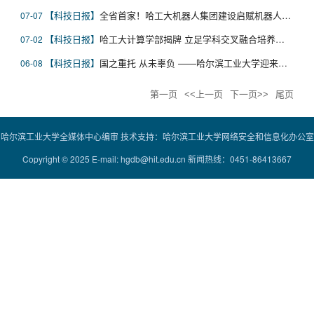
科技日报
全省首家！哈工大机器人集团建设启赋机器人知识产权联盟
07-07
科技日报
哈工大计算学部揭牌 立足学科交叉融合培养国家急需AI+X人才
07-02
科技日报
国之重托 从未辜负 ——哈尔滨工业大学迎来百年校庆
06-08
第一页
<<上一页
下一页>>
尾页
哈尔滨工业大学全媒体中心编审 技术支持：哈尔滨工业大学网络安全和信息化办公室
Copyright © 2025 E-mail: hgdb@hit.edu.cn 新闻热线：0451-86413667