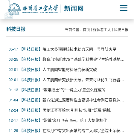
科技日报
当前位置：
首页
媒体看工大
科技日报
科技日报
哈工大多项硬核技术助力天问一号登陆火星
05-17
科技日报
教育部将新建75个基础学科拔尖学生培养基地 探索拔尖人才培养的中国方案
03-25
科技日报
人工肌肉智能材料研究获新突破
02-01
科技日报
人工肌肉研究获新突破，未来可让仿生飞行器飞的更高、更远、更久
02-01
科技日报
“嫦娥挖土”的“一臂之力”是怎么炼成的
01-13
科技日报
新方法通过深度弹性应变调控让金刚石变身芯片时更“听话”
01-04
科技日报
黑龙江齐齐哈尔 引科技“头雁”“筑巢”鹤城
12-24
科技日报
“嫦娥”奔月飞去飞来，哈工大始终相伴！
12-17
科技日报
在探月中有突出贡献的哈工大邓宗全院士荣获2020年度黑龙江省最高科技奖
11-29