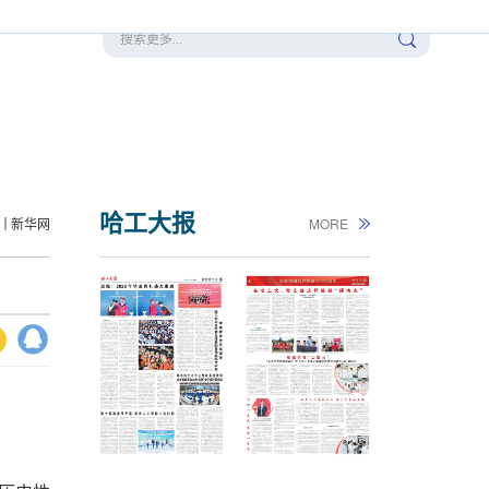
哈工大报
大
新华网
MORE