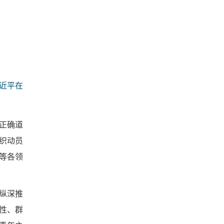
习近平在
正确道
织动员
等各领
纵深推
性、群