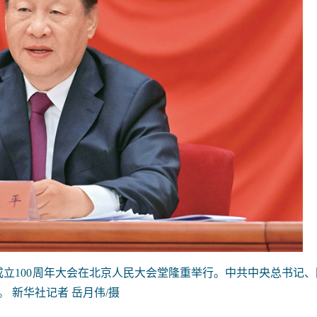
团成立100周年大会在北京人民大会堂隆重举行。中共中央总书记
。 新华社记者 岳月伟/摄