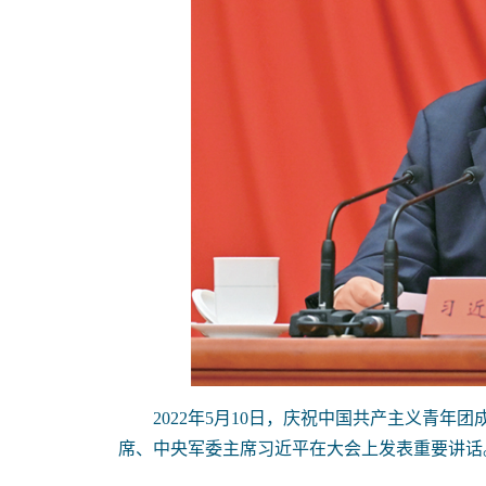
2022年5月10日，庆祝中国共产主义青年
席、中央军委主席习近平在大会上发表重要讲话