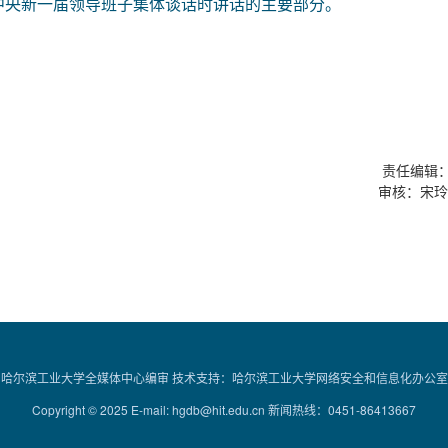
同团中央新一届领导班子集体谈话时讲话的主要部分。
责任编辑
审核：宋玲
哈尔滨工业大学全媒体中心编审 技术支持：哈尔滨工业大学网络安全和信息化办公室
Copyright © 2025 E-mail: hgdb@hit.edu.cn 新闻热线：0451-86413667