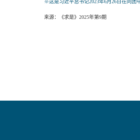
※这是习近平总书记2023年6月26日在
来源：《求是》2025年第9期