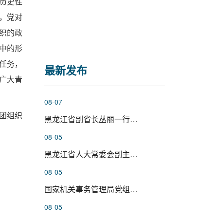
历史性
，党对
织的政
中的形
任务，
最新发布
广大青
08-07
团组织
黑龙江省副省长丛丽一行到哈工大...
08-05
黑龙江省人大常委会副主任、党组...
08-05
国家机关事务管理局党组成员杨有...
08-05