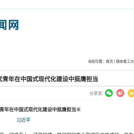
当前位置：
首页
媒体看工
代青年在中国式现代化建设中挺膺担当
分享至:
青年在中国式现代化建设中挺膺担当※
习近平