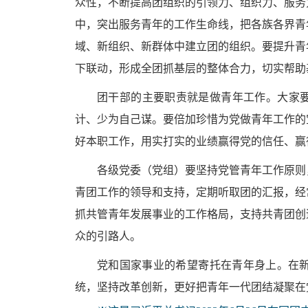
众性，不断提高团组织的引领力、组织力、服务
中，突出服务青年的工作生命线，把各族各界青
域、新组织、新群体中建立团的组织。要提升青
下联动，形成全团抓基层的整体合力，切实帮
团干部的主要职责就是做青年工作。大家要
计、少为自己谋。要倍加珍惜为党做青年工作的
好本职工作，用实打实的业绩赢得党的信任、
各级党委（党组）要坚持党管青年工作原则
青团工作的领导和支持，定期听取团的汇报，经
抓共管青年发展事业的工作格局，支持共青团创
众的引路人。
党和国家事业的希望寄托在青年身上。在
统，坚持改革创新，更好把青年一代团结凝聚