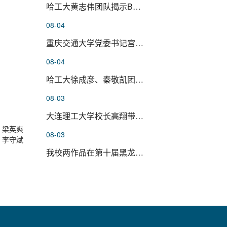
哈工大黄志伟团队揭示BTNL3–BTNL...
08-04
重庆交通大学党委书记宫辉一行来...
08-04
哈工大徐成彦、秦敬凯团队在神经...
08-03
大连理工大学校长高翔带队来校调...
：梁英爽
08-03
 李守斌
我校两作品在第十届黑龙江省科学...