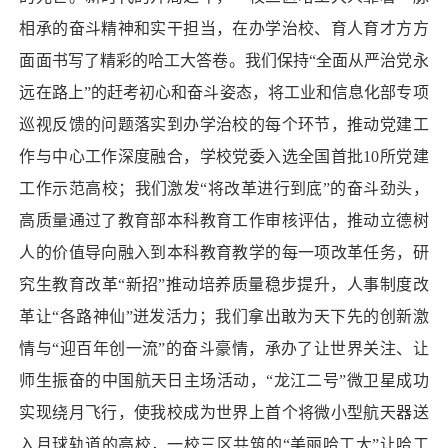
相承的奋斗精神和实干担当，在办学治校、育人育才方方
面面书写了精彩的哈工大答卷。我们保持“全面从严治党永
远在路上”的赶考初心和奋斗姿态，将工业和信息化部专项
巡视反馈的问题落实到办学治校的每个环节，推动党建工
作与中心工作深度融合，学校党委入选全国首批10所党建
工作示范高校；我们激发“将改革进行到底”的奋斗劲头，
高质量通过了教育部本科教育工作审核评估，推动立德树
人的价值导向融入到本科教育教学的每一项改革任务，研
究生教育改革“新招”推动培养质量稳步提升，人事制度改
革让“各路神仙”迸发活力；我们拿出敢为天下先的创新激
情与“迎百年创一流”的奋斗豪情，承办了让世界关注、让
师生振奋的中国航天日主场活动，“龙江二号”微卫星成功
实现绕月飞行，使我校成为世界上首个将微小型航天器送
入月球轨道的高校，一校三区共筑的“美丽哈工大”让哈工