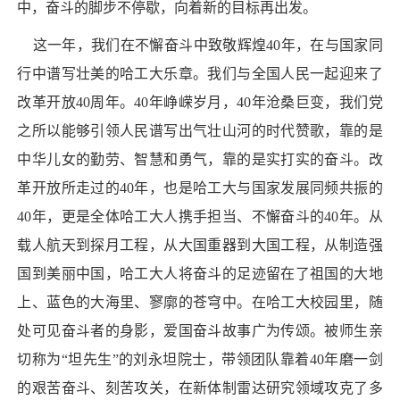
中，奋斗的脚步不停歇，向着新的目标再出发。
这一年，我们在不懈奋斗中致敬辉煌40年，在与国家同
行中谱写壮美的哈工大乐章。我们与全国人民一起迎来了
改革开放40周年。40年峥嵘岁月，40年沧桑巨变，我们党
之所以能够引领人民谱写出气壮山河的时代赞歌，靠的是
中华儿女的勤劳、智慧和勇气，靠的是实打实的奋斗。改
革开放所走过的40年，也是哈工大与国家发展同频共振的
40年，更是全体哈工大人携手担当、不懈奋斗的40年。从
载人航天到探月工程，从大国重器到大国工程，从制造强
国到美丽中国，哈工大人将奋斗的足迹留在了祖国的大地
上、蓝色的大海里、寥廓的苍穹中。在哈工大校园里，随
处可见奋斗者的身影，爱国奋斗故事广为传颂。被师生亲
切称为“坦先生”的刘永坦院士，带领团队靠着40年磨一剑
的艰苦奋斗、刻苦攻关，在新体制雷达研究领域攻克了多