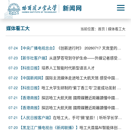
媒体看工大
当前位置：
首页
媒体看工大
中央广播电视总台
《创新进行时》 20260717 天宫里的守护“神装”
07-24
新华社客户端
从逐梦苍穹到守护生命——外媒记者感受冰城创新脉动
07-23
科技日报
培养人工智能时代新型语言人才
07-23
中国新闻网
国际主流媒体走进哈工大航天馆 感受中国航天精神
07-22
科技日报
哈工大学生研制的“紫丁香三号”卫星成功发射 将开展多个技术验证
07-22
香港商报
探訪哈工大航天館 國際媒體近距離讀懂中國航天創新力量
07-21
香港商报
探訪哈工大航天館 國際媒體近距離讀懂中國航天創新力量
07-21
人民日报客户端
在哈工大，手可“摘”星辰！| 听听学长学姐怎么说
07-21
黑龙江广播电视台《新闻联播》
哈工大首届AI智能体创新大赛完赛
07-20