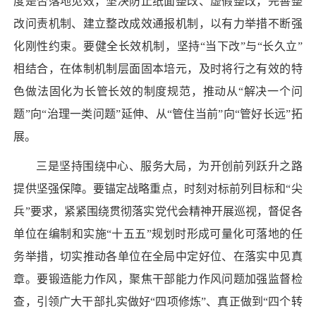
度是否落地见效，坚决防止纸面整改、虚假整改，完善整
改问责机制、建立整改成效通报机制，以有力举措不断强
化刚性约束。要健全长效机制，坚持“当下改”与“长久立”
相结合，在体制机制层面固本培元，及时将行之有效的特
色做法固化为长管长效的制度规范，推动从“解决一个问
题”向“治理一类问题”延伸、从“管住当前”向“管好长远”拓
展。
三是坚持围绕中心、服务大局，为开创前列跃升之路
提供坚强保障。要锚定战略重点，时刻对标前列目标和“尖
兵”要求，紧紧围绕贯彻落实党代会精神开展巡视，督促各
单位在编制和实施“十五五”规划时形成可量化可落地的任
务举措，切实推动各单位在全局中定好位、在落实中见真
章。要锻造能力作风，聚焦干部能力作风问题加强监督检
查，引领广大干部扎实做好“四项修炼”、真正做到“四个转