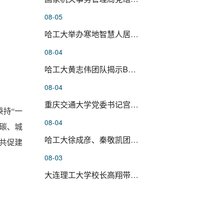
08-05
哈工大举办寒地智慧人居环境科学...
08-04
哈工大黄志伟团队揭示BTNL3–BTNL...
08-04
重庆交通大学党委书记宫辉一行来...
持“一
08-04
碳、城
哈工大徐成彦、秦敬凯团队在神经...
共促建
08-03
大连理工大学校长高翔带队来校调...