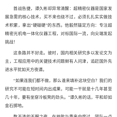
首战告捷，谭久彬却异常清醒：超精密仪器是国家发
展急需的核心技术，买不来也绕不过，必须扎扎实实做技
术积累，拿出“硬碰硬”的东西。他毅然锚定方向：专注超
精密光机电一体化仪器工程，对标国际一流，向尖端发起
挑战！
这条路并不好走。彼时，国内相关研究多以发论文为
主，工程应用中的关键技术问题鲜有人问津，追赶国外先
进水平犹如天方夜谭。
“如果连我们都不做，那么谁来填补这块空白？我们的
研究不可能在短时间内出成果，可能一干就是十几年甚至
几十年，要有坐穿冷板凳的劲头。”谭久彬的话，平和却如
金石掷地。
数不清的不眠之夜，在挫败与重来中度过。团队一点