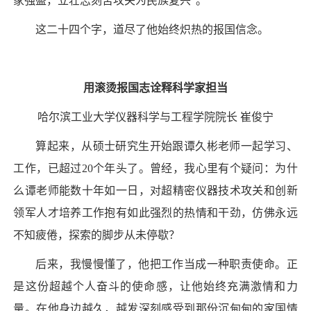
家强盛，立壮志刻苦攻关为民族复兴”。
这二十四个字，道尽了他始终炽热的报国信念。
用滚烫报国志诠释科学家担当
哈尔滨工业大学仪器科学与工程学院院长 崔俊宁
算起来，从硕士研究生开始跟谭久彬老师一起学习、
工作，已超过20个年头了。曾经，我心里有个疑问：为什
么谭老师能数十年如一日，对超精密仪器技术攻关和创新
领军人才培养工作抱有如此强烈的热情和干劲，仿佛永远
不知疲倦，探索的脚步从未停歇？
后来，我慢慢懂了，他把工作当成一种职责使命。正
是这份超越个人奋斗的使命感，让他始终充满激情和力
量。在他身边越久，越发深刻感受到那份沉甸甸的家国情