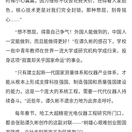
时候小心翼翼。因为维修不仅会花费天价，还得看人家脸
色，核心技术更是对我们完全封锁。那种憋屈，刻骨铭
心……”
“想不憋屈，得靠自己争气！外国人能做到的，中国人
一定能做到，而且能做得更好！”在谭久彬的感召下，学校
一批中青年教师在世界一流大学或研究机构学成归来，投
身这项“寂寞却关乎国家命运”的事业。
“只有建立起新一代国家测量体系和仪器产业体系，才
能从根本上形成支撑科技强国、制造强国和质量强国建设
的能力。这是一个庞大的系统工程，需要一代代仪器人持
续奋斗。”近些年，谭久彬不遗余力地为此奔走呼吁。
每年春节，哈工大超精密光电仪器工程研究所门口，
都会张贴谭久彬创作的这副对联——“树雄心艰难创业图国