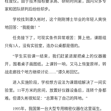
柱度仪。由于技术指标要求高、研制时间紧，国内众多专
家和团队研判后纷纷却步。
学校找到谭久彬时，这个刚刚博士毕业的年轻人爽快
地回答：“我能做！”
任务接下了，可现实条件异常艰苦：算上他，课题组
只有3人，没有实验室，连办公桌都是借的。
“学生实验课一结束，我们赶紧进屋把桌上的仪器搬
开，围着桌子画图纸。上课铃一响，又马上恢复原样，转
战走廊找个地方继续讨论……”谭久彬回忆。
进入实施阶段，学校想方设法为课题组解决了一间实
验室。11平方米的房间，放置好仪器设备后，连转个身都
难。但谭久彬很知足：“总算有了自己的阵地。”
1995年，我国第一台大型专用精密仪器在这里诞生。