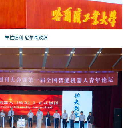
布拉德利·尼尔森致辞