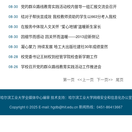
党的群众路线教育实践活动校内督导一组汇报交流会召开
08-30
结对子帮扶显成效 我校教师资助的学生以663分考入我校
08-30
在服务中体现人文关怀 “爱心地铺”温暖新生家长
08-30
因细节而感动 因关怀而温暖――2013迎新侧记
08-30
凝心聚力 持续发展 哈工大出版社建社30年成绩斐然
08-30
校党委书记王树权到经管学院检查新学期工作
08-28
学校召开党的群众路线教育实践活动工作推进会
08-26
第一页
<<上一页
下一页>>
尾页
哈尔滨工业大学全媒体中心编审 技术支持：哈尔滨工业大学网络安全和信息化办公室
Copyright © 2025 E-mail: hgdb@hit.edu.cn 新闻热线：0451-86413667