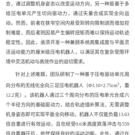
合，通过调整机身姿态以改变运动方向，另一种是基于多
组压电单元产生切向驱动力，通过矢量合成实现全向运
动。然而，前者在狭窄空间内易受到转向限制进而增加控
制难度，而后者则因易产生偏转扭矩而难以保持运动轨迹
稳定性。因此，亟须开发一种兼顾系统高集成度与平面灵
活运动能力的厘米级压电机器人，以满足其在复杂受限环
境中灵活机动与高效作业的迫切需求。
针对上述难题，团队研制了一种基于压电驱动单元周
3
向分布的无线化全向三足压电机器人（Φ3.10×2.75cm
，重
12.2克）。该机器人通过三个周向分布的压电单元合成六
个半径方向的基础驱动力，结合轨迹插补算法，无需调整
机身姿态即可实现平面全向移动。机器人不仅能负载13.63
倍自重进行有效运动，且在经受0.6米高度跌落冲击与559
倍自重静压后，依然保持良好的运动功能。此外，通过在