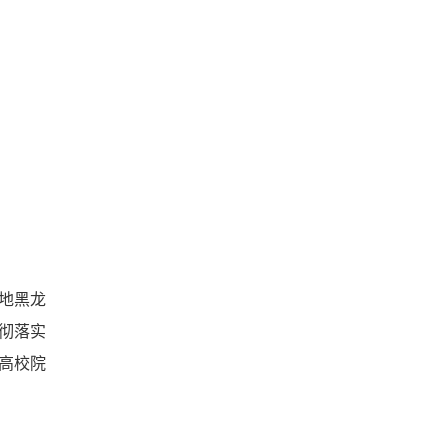
地黑龙
彻落实
高校院