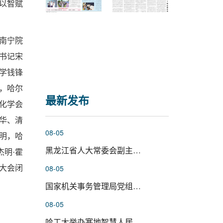
“以智赋
南宁院
书记宋
学钱锋
，哈尔
最新发布
化学会
华、清
08-05
明，哈
黑龙江省人大常委会副主任、党组...
明·霍
08-05
持大会闭
国家机关事务管理局党组成员杨有...
08-05
哈工大举办寒地智慧人居环境科学...