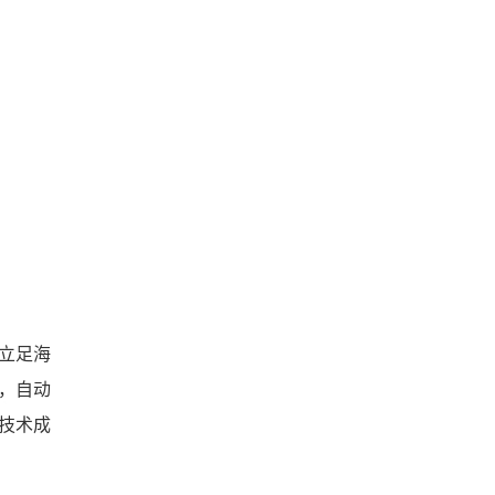
立足海
，自动
技术成